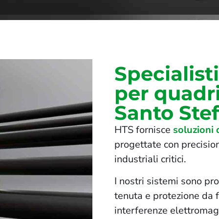
Specialist
per quadri
Santo Ste
HTS fornisce
soluzioni
progettate con precisione
industriali critici.
I nostri sistemi sono pr
tenuta e protezione da f
interferenze elettromag