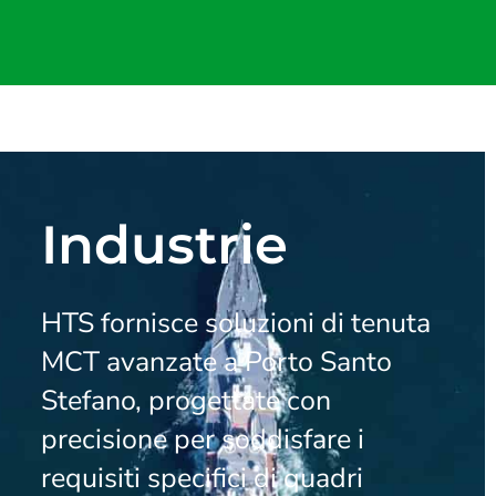
Industrie
HTS fornisce soluzioni di tenuta
MCT avanzate a Porto Santo
Stefano, progettate con
precisione per soddisfare i
requisiti specifici di quadri