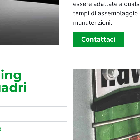
essere adattate a qualsi
tempi di assemblaggio e
manutenzioni.
Contattaci
ling
uadri
d