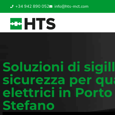
+34 942 890 052
info@hts-mct.com
Soluzioni di sigil
sicurezza per qu
elettrici in Port
Stefano