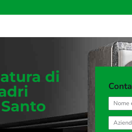
latura di
Conta
adri
o Santo