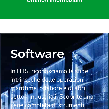
Ulteriori informazioni
Software
In HTS, riconosciamo le sfide
intrinseche delle operazioni
marittime, offshore e di altri
settori industriali. Scoprite una
serie completa di strumenti