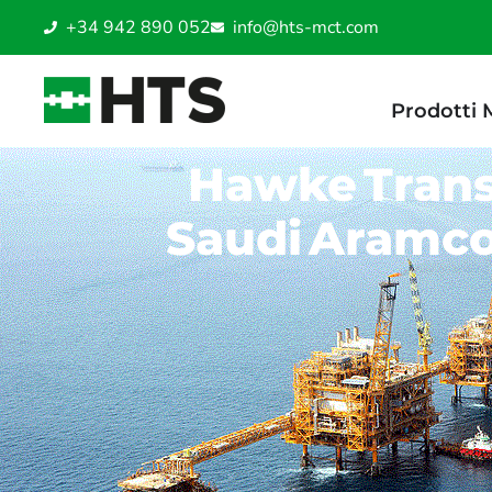
+34 942 890 052
info@hts-mct.com
Prodotti
Hawke Trans
Saudi Aramco 