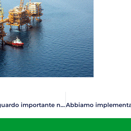
Hawke Transit System raggiunge un traguardo importante nel Progetto di Espansione North Field di Qatargas