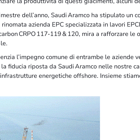
are la produttività di questi giacimenti, alcuni de
imestre dell’anno, Saudi Aramco ha stipulato un con
inomata azienda EPC specializzata in lavori EPCI n
arbon CRPO 117‑119 & 120, mira a rafforzare le op
le.
enzia l’impegno comune di entrambe le aziende ver
 la fiducia riposta da Saudi Aramco nelle nostre 
infrastrutture energetiche offshore. Insieme stiamo