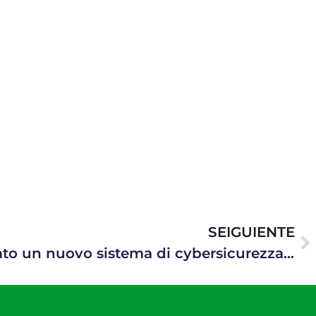
SEIGUIENTE
Abbiamo implementato un nuovo sistema di cybersicurezza per proteggere efficacemente Hawke Transit System dagli attacchi informatici.