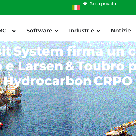
Area privata
 MCT
Software
Industrie
Notizie
it System firma un c
e Larsen & Toubro p
Hydrocarbon CRPO