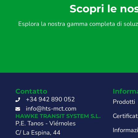
Scopri le nos
Esplora la nostra gamma completa di soluzio
Contatto
Inform
+34 942 890 052
Prodotti
info@hts-mct.com
Certificat
HAWKE TRANSIT SYSTEM S.L.
P.E. Tanos - Viérnoles
Informaz
C/ La Espina, 44