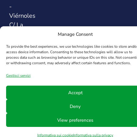
-
Viérnoles
C/ La
Espina,
Manage Consent
44
To provide the best experiences, we use technologies like cookies to store and/o
39300
access device information. Consenting to these technologies will allow us to
process data such as browsing behavior or unique IDs on this site. Not consent
Santander
or withdrawing consent, may adversely affect certain features and functions.
SPAGNA
Gestisci servizi
Safety Sealing
Accept
Solutions
Deny
View preferences
Informativa sui cookie
Informativa sulla privacy