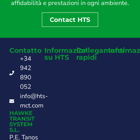
affidabilità e prestazioni in ogni ambiente.
Contact HTS
Contatto
Informazioni
Collegamenti
Informaz
su HTS
rapidi
+34
942
890
052
info@hts-
mct.com
HAWKE
TRANSIT
SYSTEM
S.L.
P.E. Tanos