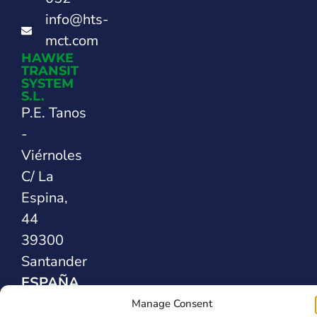
info@hts-
mct.com
HAWKE
TRANSIT
SYSTEM
S.L.
P.E. Tanos
-
Viérnoles
C/ La
Espina,
44
39300
Santander
ESPAÑA
Manage Consent