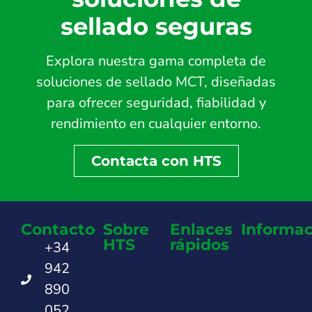
sellado seguras
Explora nuestra gama completa de
soluciones de sellado MCT, diseñadas
para ofrecer seguridad, fiabilidad y
rendimiento en cualquier entorno.
Contacta con HTS
Contacto
Sobre
Enlaces
Informac
HTS
rápidos
+34
942
890
052