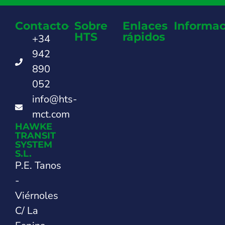
Contacto
Sobre
Enlaces
Informac
HTS
rápidos
+34
942
890
052
info@hts-
mct.com
HAWKE
TRANSIT
SYSTEM
S.L.
P.E. Tanos
-
Viérnoles
C/ La