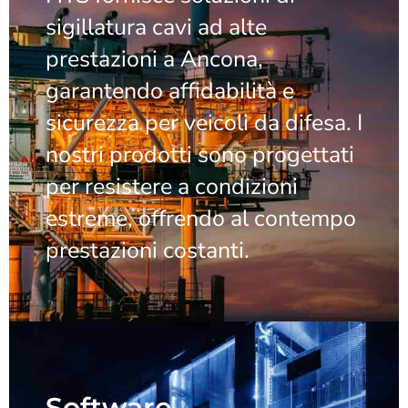
sigillatura cavi ad alte
prestazioni a Ancona,
garantendo affidabilità e
sicurezza per veicoli da difesa. I
nostri prodotti sono progettati
per resistere a condizioni
estreme, offrendo al contempo
prestazioni costanti.
Software