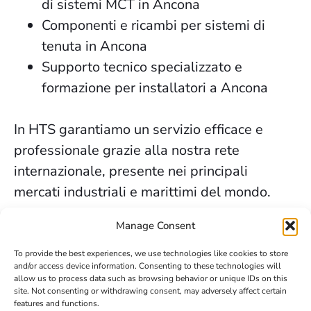
di sistemi MCT in Ancona
Componenti e ricambi per sistemi di
tenuta in Ancona
Supporto tecnico specializzato e
formazione per installatori a Ancona
In HTS garantiamo un servizio efficace e
professionale grazie alla nostra rete
internazionale, presente nei principali
mercati industriali e marittimi del mondo.
I servizi di sigillatura sicura che forniamo a
Manage Consent
Ancona sono supportati da decenni di
To provide the best experiences, we use technologies like cookies to store
esperienza, dalla fiducia dei nostri clienti e
and/or access device information. Consenting to these technologies will
allow us to process data such as browsing behavior or unique IDs on this
dal nostro costante impegno per
site. Not consenting or withdrawing consent, may adversely affect certain
l’innovazione e la sicurezza.
features and functions.