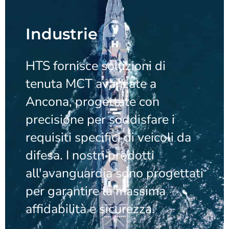
Industrie
HTS fornisce soluzioni di
tenuta MCT avanzate a
Ancona, progettate con
precisione per soddisfare i
requisiti specifici di veicoli da
difesa. I nostri prodotti
all'avanguardia sono progettati
per garantire la massima
affidabilità e sicurezza.