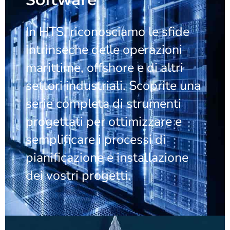
In HTS, riconosciamo le sfide
intrinseche delle operazioni
marittime, offshore e di altri
settori industriali. Scoprite una
serie completa di strumenti
progettati per ottimizzare e
semplificare i processi di
pianificazione e installazione
dei vostri progetti.