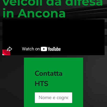
veicoli da difesa
in Ancona
Contatta
HTS