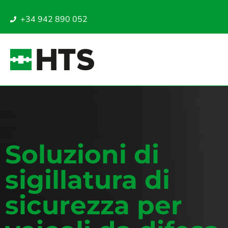
+34 942 890 052
Soluzioni di
sigillatura di
sicurezza per