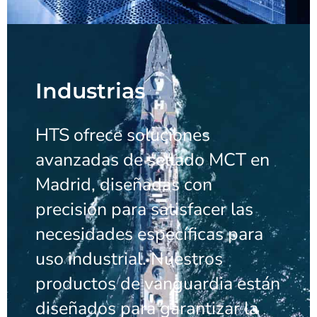
Industrias
HTS ofrece soluciones
avanzadas de sellado MCT en
Madrid, diseñadas con
precisión para satisfacer las
necesidades específicas para
uso industrial. Nuestros
productos de vanguardia están
diseñados para garantizar la