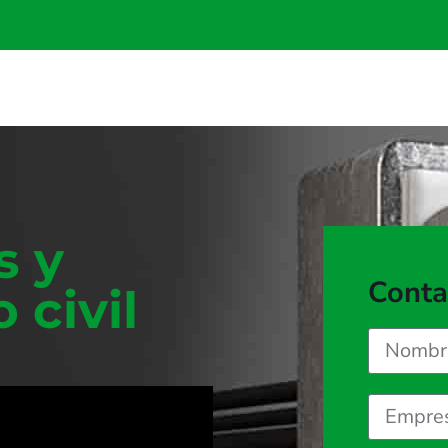
s y
Conta
 civil