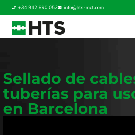
+34 942 890 052
info@hts-mct.com
Sellado de cable
tuberías para uso
en Barcelona