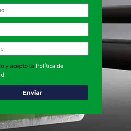
do y acepto la
Política de
ad
Enviar