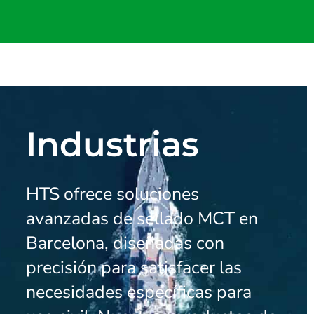
Industrias
HTS ofrece soluciones
avanzadas de sellado MCT en
Barcelona, diseñadas con
precisión para satisfacer las
necesidades específicas para