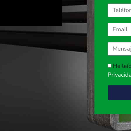
He leí
Privacid