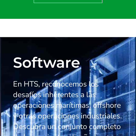
Software
En HTS, reconocemos los
desafíos inherentes a las
operaciones marítimas, offshore
y otras operaciones industriales.
Descubra un conjunto completo