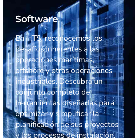
Software
En HTS, reconocemos los
desafíos inherentes a las
operaciones marítimas,
offshore y otras operaciones
industriales. Descubra un
conjunto completo de
herramientas diseñadas para
optimizar y simplificar la
planificación de sus proyectos
y los procesos de instalación.