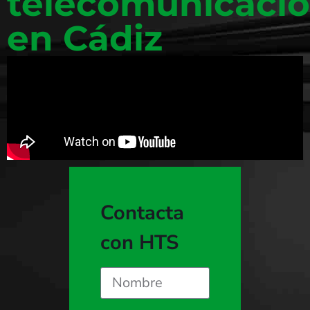
telecomunicaci
en Cádiz
Contacta
con HTS