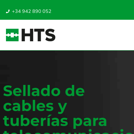
+34 942 890 052
Sellado de
cables y
tuberías para