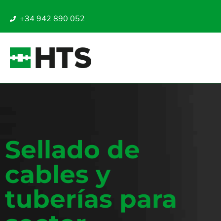
+34 942 890 052
Sellado de
cables y
tuberías para