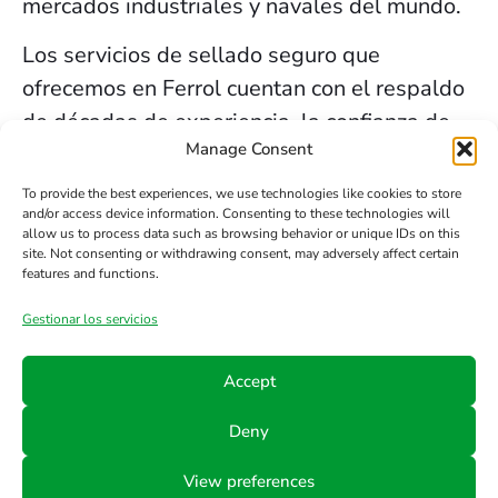
mercados industriales y navales del mundo.
Los servicios de sellado seguro que
ofrecemos en Ferrol cuentan con el respaldo
de décadas de experiencia, la confianza de
Manage Consent
nuestros clientes y el compromiso constante
con la innovación y la seguridad.
To provide the best experiences, we use technologies like cookies to store
and/or access device information. Consenting to these technologies will
allow us to process data such as browsing behavior or unique IDs on this
Contacta HTS
site. Not consenting or withdrawing consent, may adversely affect certain
features and functions.
Gestionar los servicios
Teléfono
Email
Síguenos
en
+34
info@hts-
Accept
Linkedin
942
mct.com
Deny
890
052
View preferences