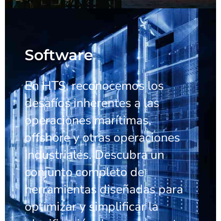
Software
En HTS, reconocemos los
desafíos inherentes a las
operaciones marítimas,
offshore y otras operaciones
industriales. Descubra un
conjunto completo de
herramientas diseñadas para
optimizar y simplificar la