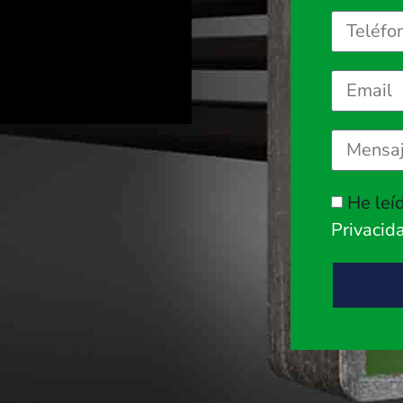
He leí
Privacid