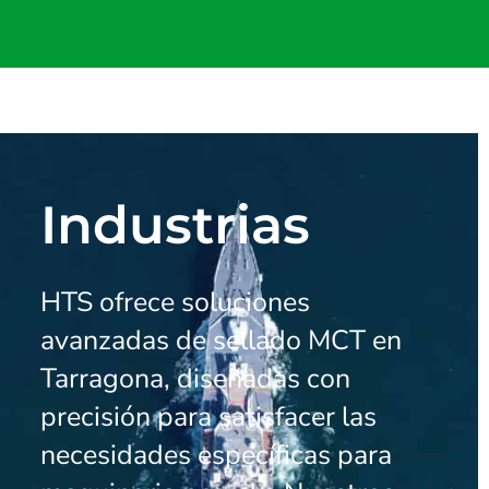
Industrias
HTS ofrece soluciones
avanzadas de sellado MCT en
Tarragona, diseñadas con
precisión para satisfacer las
necesidades específicas para