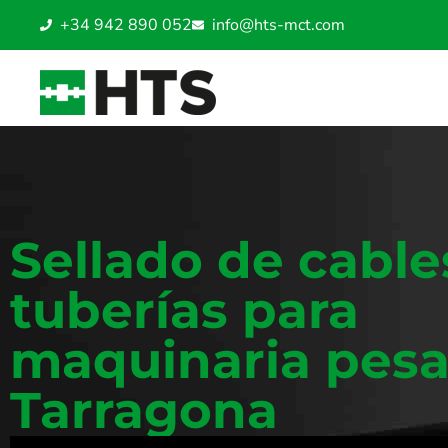
+34 942 890 052
info@hts-mct.com
Sellado de cable
tuberías para
maquinaria pes
Tarragona