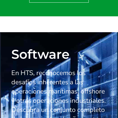
Software
En HTS, reconocemos los
desafíos inherentes a las
operaciones marítimas, offshore
y otras operaciones industriales.
Descubra un conjunto completo