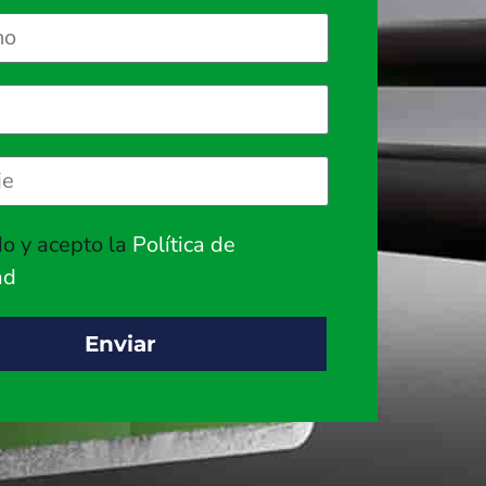
do y acepto la
Política de
ad
Enviar