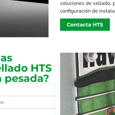
soluciones de sellado, 
configuración de instal
Contacta HTS
las
ellado HTS
a pesada?
vo