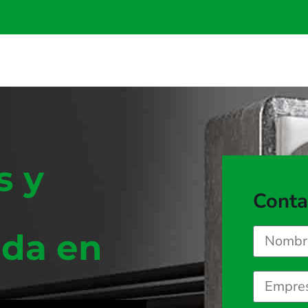
s y
Conta
ada en