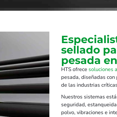
Especialis
sellado p
pesada en
HTS ofrece
soluciones 
pesada, diseñadas con p
de las industrias críticas
Nuestros sistemas está
seguridad, estanqueidad
polvo, vibraciones e in