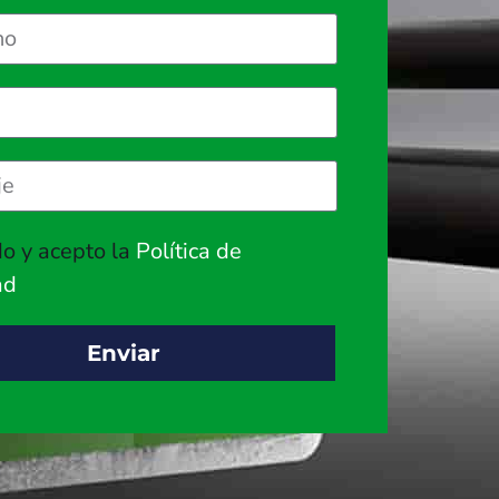
do y acepto la
Política de
ad
Enviar