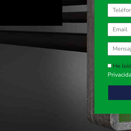
He leí
Privacid