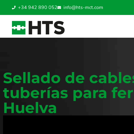
+34 942 890 052
info@hts-mct.com
Sellado de cable
tuberías para fer
Huelva