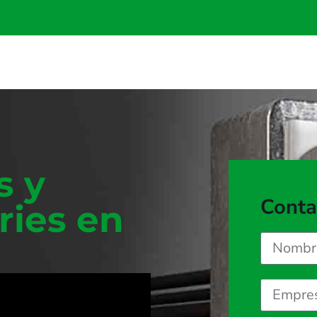
s y
Conta
ries en