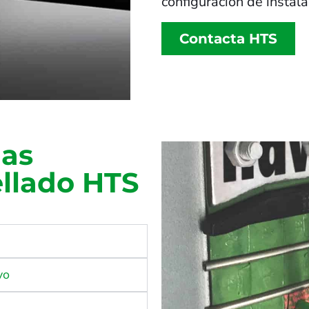
configuración de instal
Contacta HTS
las
ellado HTS
vo