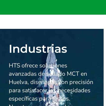
Industrias
HTS ofrece soluciones
avanzadas de sellado MCT en
Huelva, diseñadas con precisión
para satisfacer las necesidades
específicas para ferries.