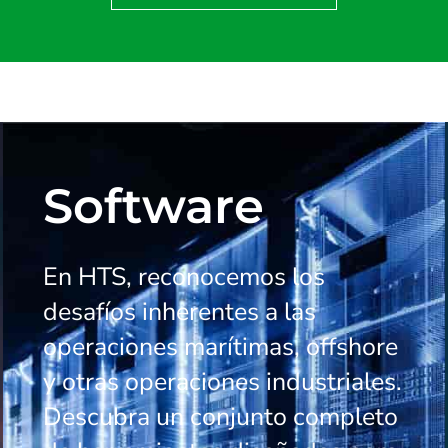
Software
En HTS, reconocemos los
desafíos inherentes a las
operaciones marítimas, offshore
y otras operaciones industriales.
Descubra un conjunto completo