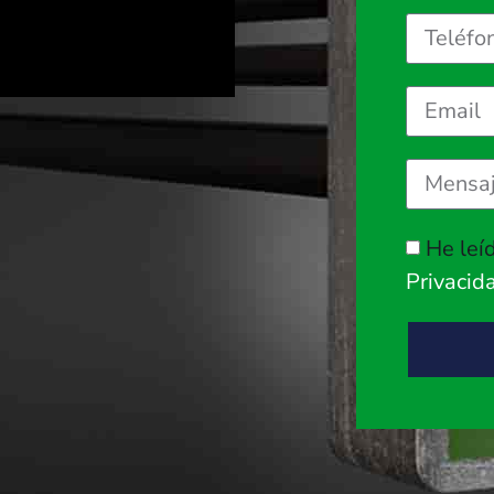
He leí
Privacid