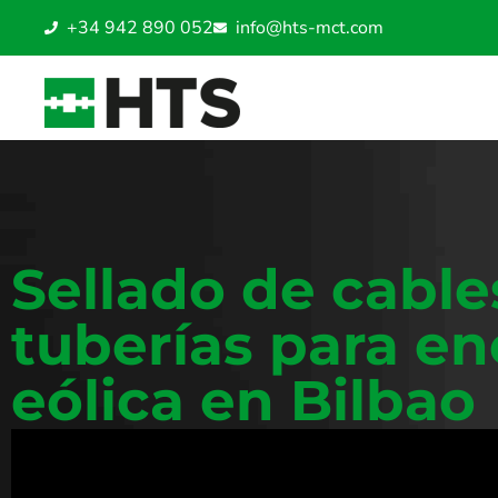
+34 942 890 052
info@hts-mct.com
Sellado de cable
tuberías para en
eólica en Bilbao