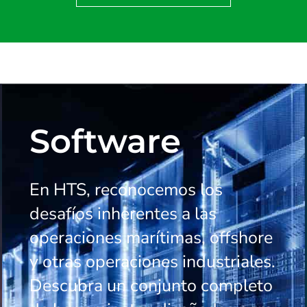
Software
En HTS, reconocemos los
desafíos inherentes a las
operaciones marítimas, offshore
y otras operaciones industriales.
Descubra un conjunto completo