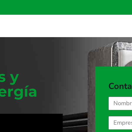
s y
Conta
ergía