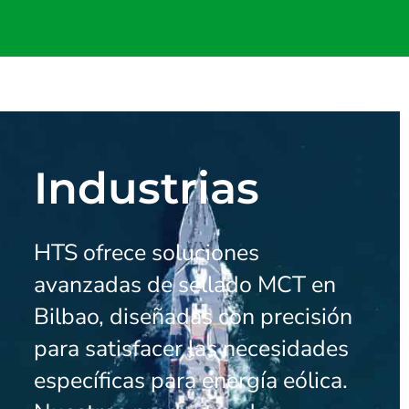
Industrias
HTS ofrece soluciones
avanzadas de sellado MCT en
Bilbao, diseñadas con precisión
para satisfacer las necesidades
específicas para energía eólica.