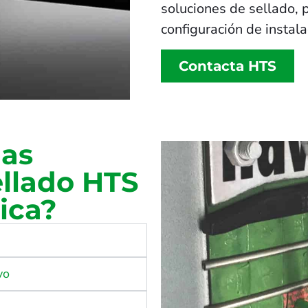
soluciones de sellado, 
configuración de instal
Contacta HTS
las
ellado HTS
ica?
vo