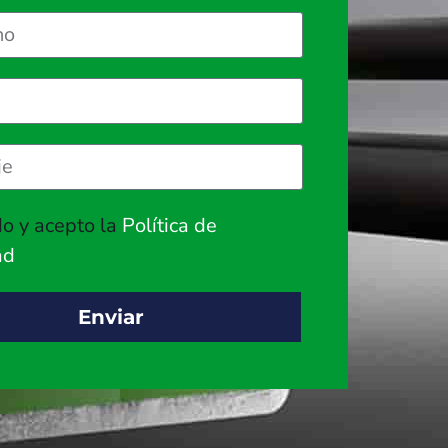
do y acepto la
Política de
ad
Enviar