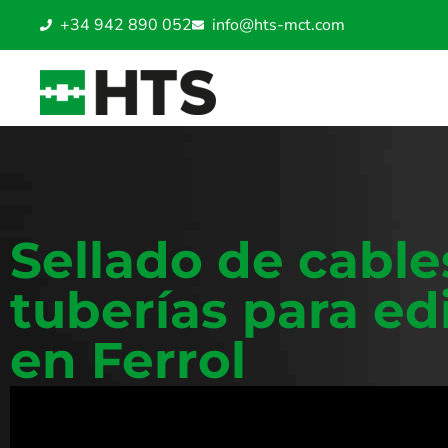
+34 942 890 052
info@hts-mct.com
Sellado de cable
tuberías para edi
en Ferrol