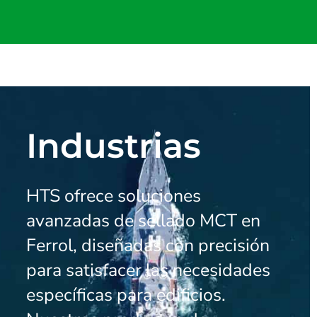
Industrias
HTS ofrece soluciones
avanzadas de sellado MCT en
Ferrol, diseñadas con precisión
para satisfacer las necesidades
específicas para edificios.