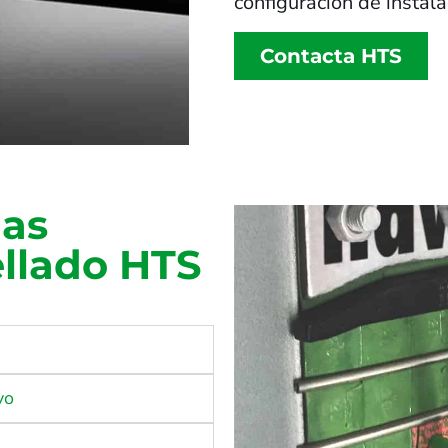
configuración de instal
Contacta HTS
las
ellado HTS
vo