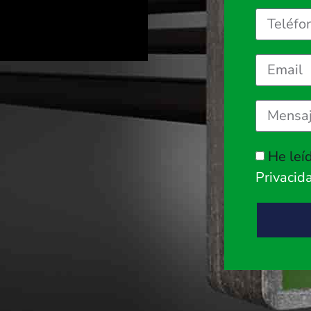
He leí
Privacid