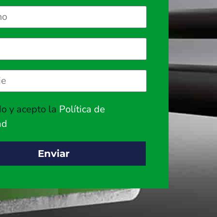
do y acepto la
Política de
ad
Enviar