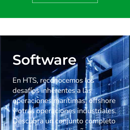
Software
En HTS, reconocemos los
desafíos inherentes a las
operaciones marítimas, offshore
y otras operaciones industriales.
Descubra un conjunto completo