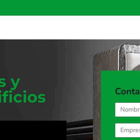
s y
Conta
ficios