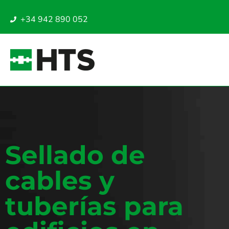
+34 942 890 052
Sellado de
cables y
tuberías para