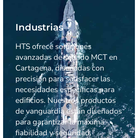
Industrias
HTS ofrece soluciones
avanzadas de sellado MCT en
Cartagena, diseñadas con
precisión para satisfacer las
necesidades específicas para
edificios. Nuestros productos
de vanguardia están diseñados
para garantizar la máxima
fiabilidad y seguridad.