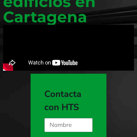
edificios en
Cartagena
Contacta
con HTS