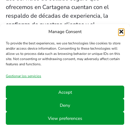
ofrecemos en Cartagena cuentan con el
respaldo de décadas de experiencia, la
confianza de nuestros clientes y el
Manage Consent
compromiso constante con la innovación y la
seguridad.
To provide the best experiences, we use technologies like cookies to store
and/or access device information. Consenting to these technologies will
allow us to process data such as browsing behavior or unique IDs on this
Contacta HTS
site. Not consenting or withdrawing consent, may adversely affect certain
features and functions.
Gestionar los servicios
Teléfono
Email
Síguenos
en
+34
info@hts-
Accept
Linkedin
942
mct.com
Deny
890
052
View preferences