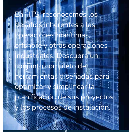
En HTS, reconocemos los
desafíos inherentes a las
operaciones marítimas,
offshore y otras operaciones
industriales. Descubra un
conjunto completo de
herramientas diseñadas para
optimizar y simplificar la
planificación de sus proyectos
y los procesos de instalación.