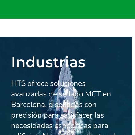
Industrias
HTS ofrece soluciones
avanzadas de sellado MCT en
Barcelona, diseñadas con
precisión para satisfacer las
necesidades específicas para