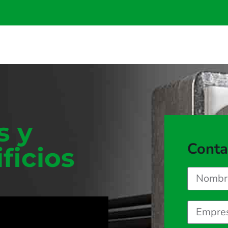
s y
Conta
ficios