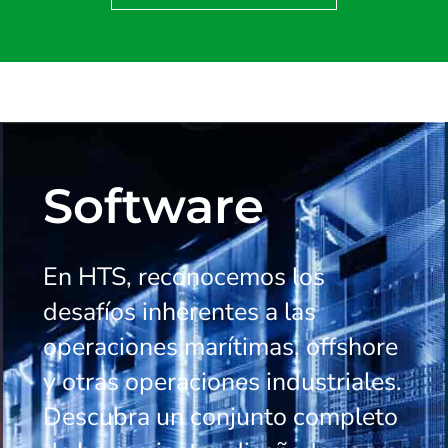
Software
En HTS, reconocemos los
desafíos inherentes a las
operaciones marítimas, offshore
y otras operaciones industriales.
Descubra un conjunto completo