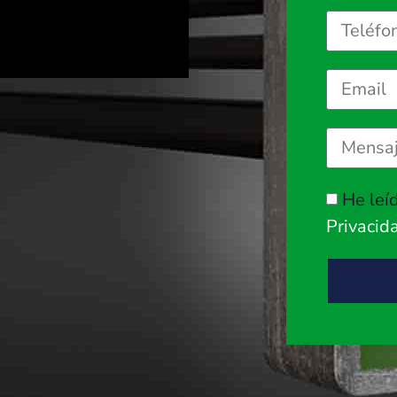
He leí
Privacid