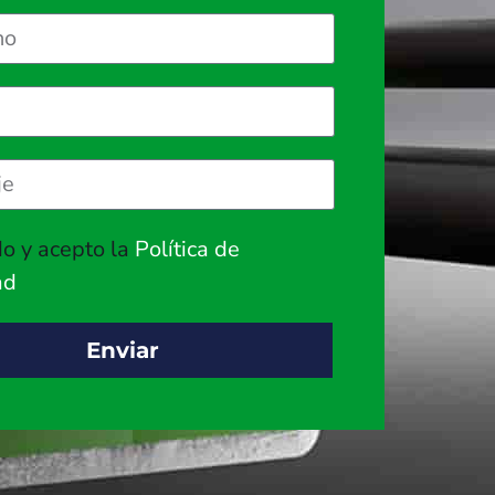
do y acepto la
Política de
ad
Enviar