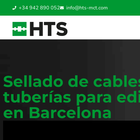
+34 942 890 052
info@hts-mct.com
Sellado de cable
tuberías para edi
en Barcelona