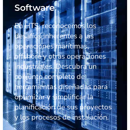
Software
En HTS, reconocemos los
desafíos inherentes a las
operaciones marítimas,
offshore y otras operaciones
industriales. Descubra un
conjunto completo de
herramientas diseñadas para
optimizar y simplificar la
planificación de sus proyectos
y los procesos de instalación.