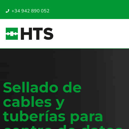
+34 942 890 052
Sellado de
cables y
tuberías para