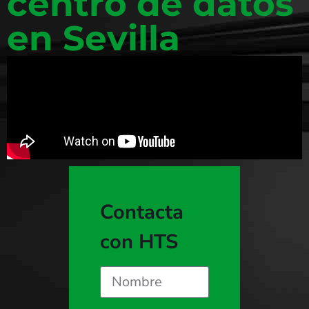
centro de datos
en Sevilla
Contacta
con HTS