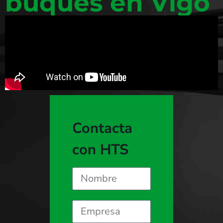
buques en Vigo
Contacta
con HTS