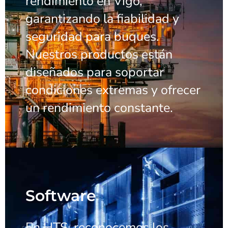
rendimiento en Vigo,
garantizando la fiabilidad y
seguridad para buques.
Nuestros productos están
diseñados para soportar
condiciones extremas y ofrecer
un rendimiento constante.
Software
En HTS, reconocemos los