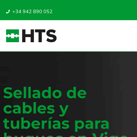
+34 942 890 052
Sellado de
cables y
tuberías para