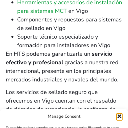
Herramientas y accesorios de instalación
para sistemas MCT
en Vigo
Componentes y repuestos para sistemas
de sellado en Vigo
Soporte técnico especializado y
formación para instaladores en Vigo
En HTS podemos garantizarle un
servicio
efectivo y profesional
gracias a nuestra red
internacional, presente en los principales
mercados industriales y navales del mundo.
Los servicios de sellado seguro que
ofrecemos en Vigo cuentan con el respaldo
de décadas de experiencia, la confianza de
Manage Consent
nuestros clientes y el compromiso constante
con la innovación y la seguridad.
To provide the best experiences, we use technologies like cookies to store