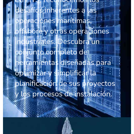
desafíos inherentes a las
operaciones marítimas,
offshore y otras operaciones
industriales. Descubra un
conjunto completo de
herramientas diseñadas para
optimizar y simplificar la
planificación de sus proyectos
y los procesos de instalación.