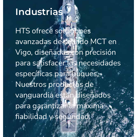
Industrias
HTS ofrece soluciones
avanzadas de sellado MCT en
Vigo, diseñadas con precisión
para satisfacer las necesidades
específicas para buques.
Nuestros productos de
vanguardia están diseñados
para garantizar la máxima
fiabilidad y seguridad.