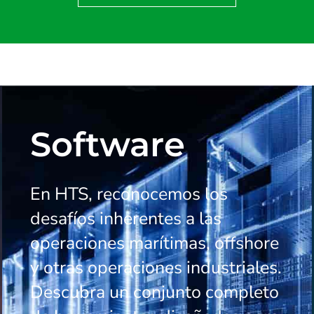
Software
En HTS, reconocemos los
desafíos inherentes a las
operaciones marítimas, offshore
y otras operaciones industriales.
Descubra un conjunto completo