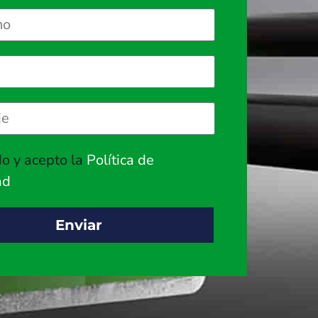
do y acepto la
Política de
ad
Enviar