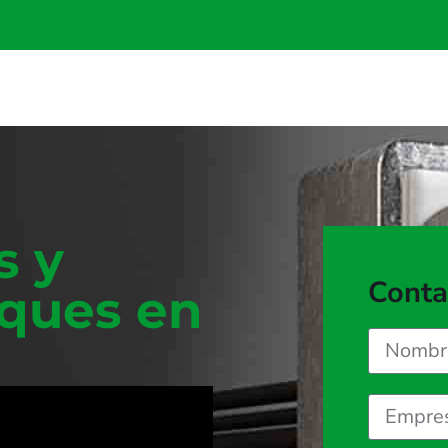
s y
Conta
uques en