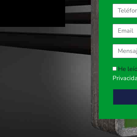
He leí
Privacid