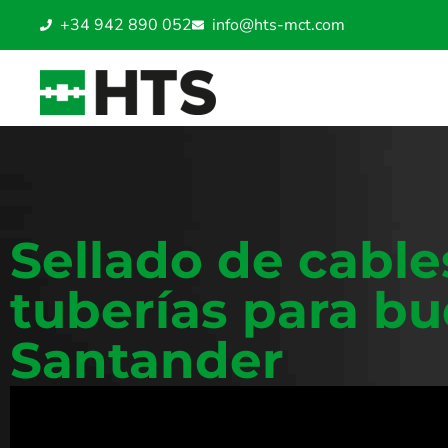
+34 942 890 052
info@hts-mct.com
Sellado de cable
tuberías para b
Santander