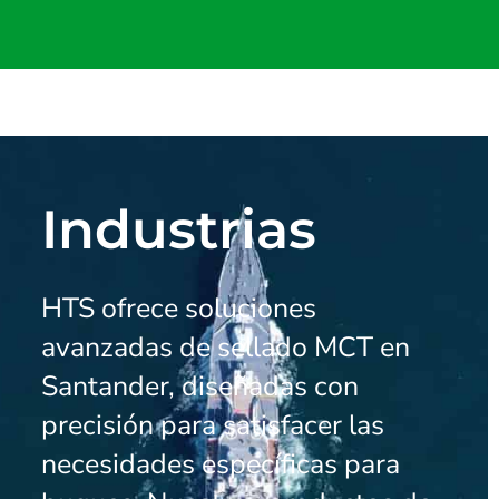
Industrias
HTS ofrece soluciones
avanzadas de sellado MCT en
Santander, diseñadas con
precisión para satisfacer las
necesidades específicas para