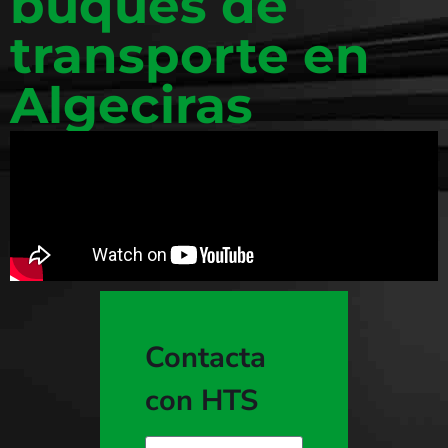
buques de
transporte en
Algeciras
Contacta
con HTS