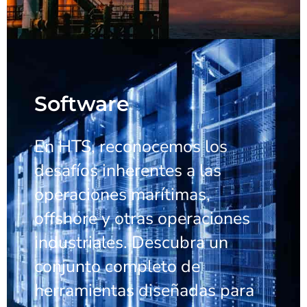
Software
En HTS, reconocemos los
desafíos inherentes a las
operaciones marítimas,
offshore y otras operaciones
industriales. Descubra un
conjunto completo de
herramientas diseñadas para