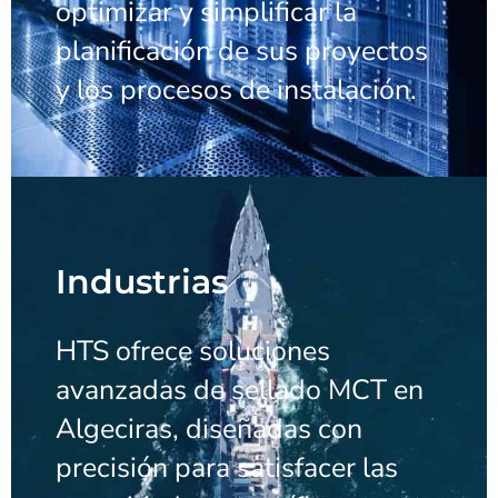
optimizar y simplificar la
planificación de sus proyectos
y los procesos de instalación.
Industrias
HTS ofrece soluciones
avanzadas de sellado MCT en
Algeciras, diseñadas con
precisión para satisfacer las