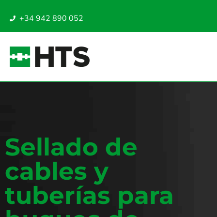
+34 942 890 052
Sellado de
cables y
tuberías para