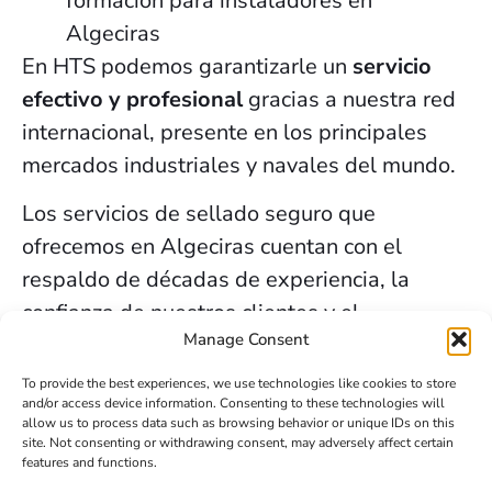
formación para instaladores en
Algeciras
En HTS podemos garantizarle un
servicio
efectivo y profesional
gracias a nuestra red
internacional, presente en los principales
mercados industriales y navales del mundo.
Los servicios de sellado seguro que
ofrecemos en Algeciras cuentan con el
respaldo de décadas de experiencia, la
confianza de nuestros clientes y el
Manage Consent
compromiso constante con la innovación y la
seguridad.
To provide the best experiences, we use technologies like cookies to store
and/or access device information. Consenting to these technologies will
allow us to process data such as browsing behavior or unique IDs on this
Contacta HTS
site. Not consenting or withdrawing consent, may adversely affect certain
features and functions.