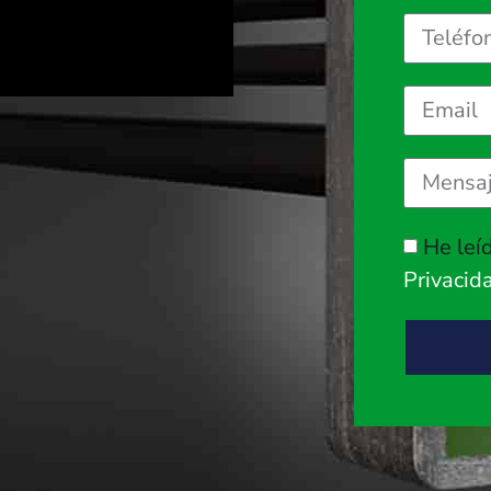
He leí
Privacid