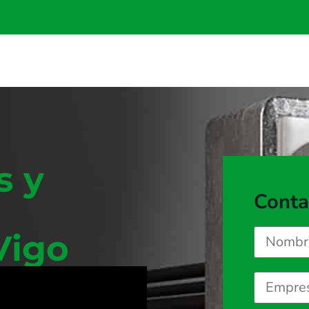
s y
Conta
Vigo