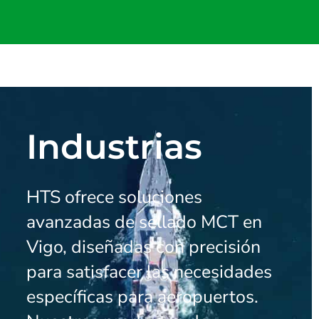
Industrias
HTS ofrece soluciones
avanzadas de sellado MCT en
Vigo, diseñadas con precisión
para satisfacer las necesidades
específicas para aeropuertos.