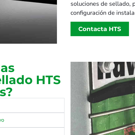
soluciones de sellado, 
configuración de instal
Contacta HTS
las
ellado HTS
s?
vo