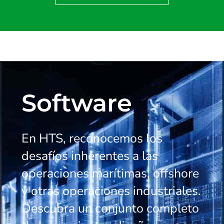
Software
En HTS, reconocemos los
desafíos inherentes a las
operaciones marítimas, offshore
y otras operaciones industriales.
Descubra un conjunto completo