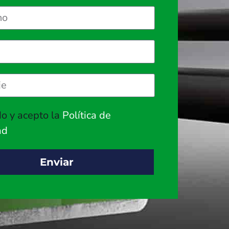
do y acepto la
Política de
ad
Enviar