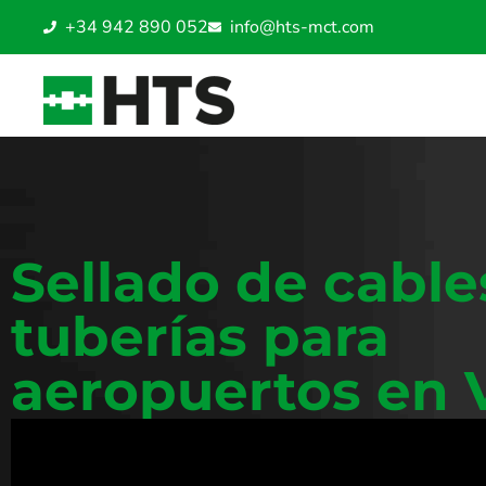
+34 942 890 052
info@hts-mct.com
Sellado de cable
tuberías para
aeropuertos en 