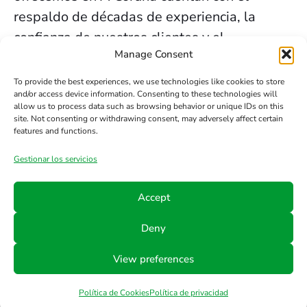
respaldo de décadas de experiencia, la
confianza de nuestros clientes y el
Manage Consent
compromiso constante con la innovación y la
seguridad.
To provide the best experiences, we use technologies like cookies to store
and/or access device information. Consenting to these technologies will
allow us to process data such as browsing behavior or unique IDs on this
Contacta HTS
site. Not consenting or withdrawing consent, may adversely affect certain
features and functions.
Gestionar los servicios
Teléfono
Email
Síguenos
en
+34
info@hts-
Accept
Linkedin
942
mct.com
Deny
890
052
View preferences
Política de Cookies
Política de privacidad