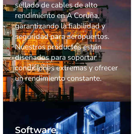
sellado de cables de alto
rendimiento en A Coruña,
garantizando la fiabilidad y
seguridad para aeropuertos.
Nuestros productos están
diseñados para soportar
condiciones extremas y ofrecer
un rendimiento constante.
Software