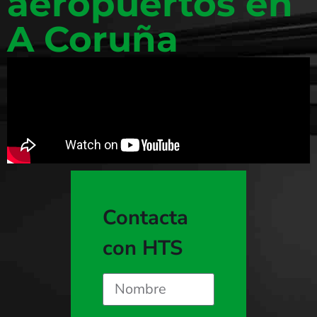
aeropuertos en
A Coruña
Contacta
con HTS