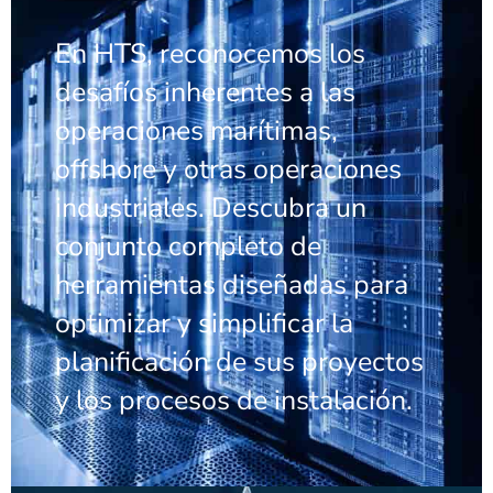
En HTS, reconocemos los
desafíos inherentes a las
operaciones marítimas,
offshore y otras operaciones
industriales. Descubra un
conjunto completo de
herramientas diseñadas para
optimizar y simplificar la
planificación de sus proyectos
y los procesos de instalación.