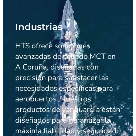
Industrias
HTS ofrece soluciones
avanzadas de sellado MCT en
A Coruña, diseñadas con
precisión para satisfacer las
necesidades específicas para
aeropuertos. Nuestros
productos de vanguardia están
diseñados para garantizar la
máxima fiabilidad y seguridad.