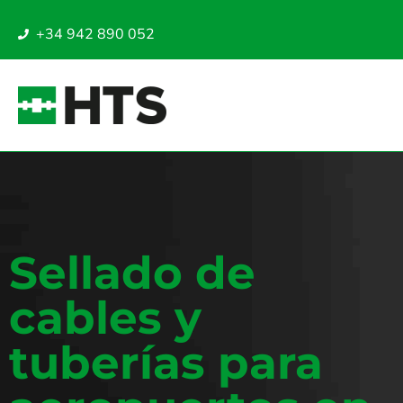
+34 942 890 052
Sellado de
cables y
tuberías para