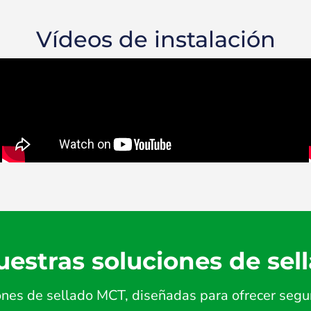
Vídeos de instalación
estras soluciones de sel
es de sellado MCT, diseñadas para ofrecer seguri