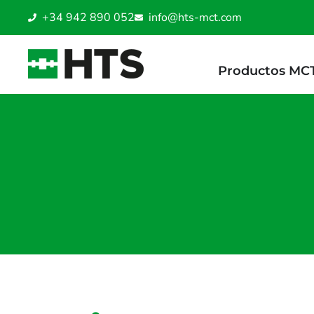
+34 942 890 052
info@hts-mct.com
Productos MC