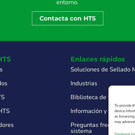
entorno.
Contacta con HTS
HTS
Enlaces rápidos
s
Soluciones de Sellado
dos
Industrias
TS
Biblioteca de fichas téc
To provide t
 HTS
Información y asistencia
device infor
as browsing 
may adversel
idores
Preguntas frecuentes s
sistema
Gestionar lo