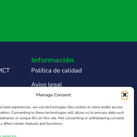
Información
 MCT
Política de calidad
Aviso legal
Manage Consent
nicas
Política de privacidad
he best experiences, we use technologies like cookies to store and/or access
 técnica
Política de Cookies
mation. Consenting to these technologies will allow us to process data such
behavior or unique IDs on this site. Not consenting or withdrawing consent,
y affect certain features and functions.
obre el
Ley de Transparencia
s servicios