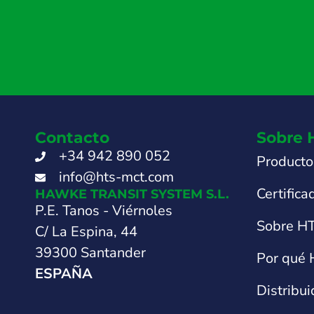
Contacto
Sobre 
+34 942 890 052
Producto
info@hts-mct.com
Certifica
HAWKE TRANSIT SYSTEM S.L.
P.E. Tanos - Viérnoles
Sobre H
C/ La Espina, 44
39300 Santander
Por qué
ESPAÑA
Distribu