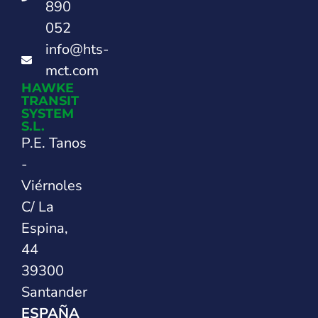
890
052
info@hts-
mct.com
HAWKE
TRANSIT
SYSTEM
S.L.
P.E. Tanos
-
Viérnoles
C/ La
Espina,
44
39300
Santander
ESPAÑA