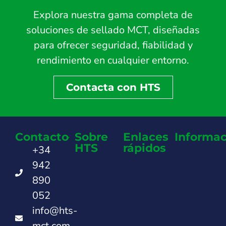
Explora nuestra gama completa de
soluciones de sellado MCT, diseñadas
para ofrecer seguridad, fiabilidad y
rendimiento en cualquier entorno.
Contacta con HTS
Contacto
Sobre
Enlaces
Informac
HTS
rápidos
+34
942
890
052
info@hts-
mct.com