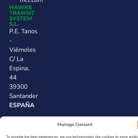
HAWKE
TRANSIT
SYSTEM
S.L.
P.E. Tanos
-
Viérnoles
C/ La
Espina,
44
39300
Santander
ESPAÑA
Safety Sealing
Manage Consent
Solutions
To provide the best experiences, we use technologies like cookies to store and/o