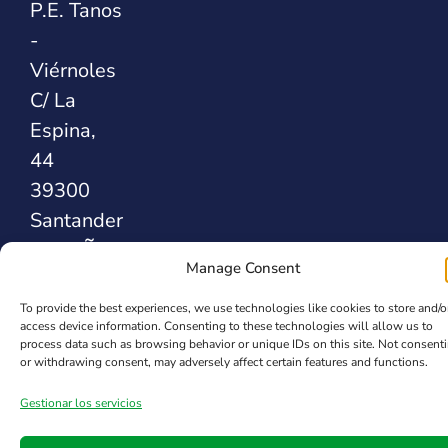
P.E. Tanos
-
Viérnoles
C/ La
Espina,
44
39300
Santander
ESPAÑA
Manage Consent
To provide the best experiences, we use technologies like cookies to store and/o
Safety Sealing
access device information. Consenting to these technologies will allow us to
Solutions
process data such as browsing behavior or unique IDs on this site. Not consent
or withdrawing consent, may adversely affect certain features and functions.
Gestionar los servicios