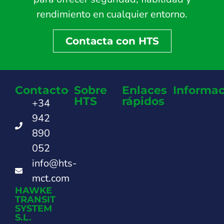
rendimiento en cualquier entorno.
Contacta con HTS
Contacto
Sobre
Enlaces
Informac
HTS
rápidos
+34
942
890
052
info@hts-
mct.com
HAWKE
TRANSIT
SYSTEM
S.L.