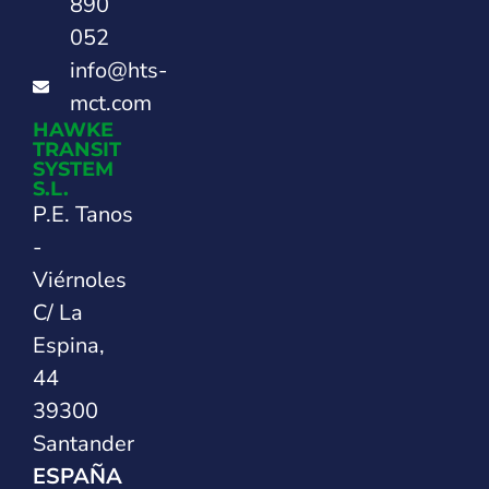
890
052
info@hts-
mct.com
HAWKE
TRANSIT
SYSTEM
S.L.
P.E. Tanos
-
Viérnoles
C/ La
Espina,
44
39300
Santander
ESPAÑA