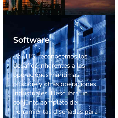
Software
En HTS, reconocemos los
desafíos inherentes a las
operaciones marítimas,
offshore y otras operaciones
industriales. Descubra un
conjunto completo de
herramientas diseñadas para