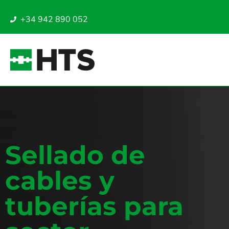
+34 942 890 052
Sellado de
cables y
tuberías para