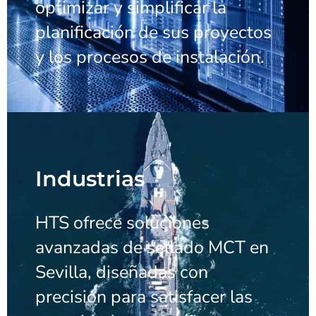
optimizar y simplificar la
planificación de sus proyectos
y los procesos de instalación.
Industrias
HTS ofrece soluciones
avanzadas de sellado MCT en
Sevilla, diseñadas con
precisión para satisfacer las