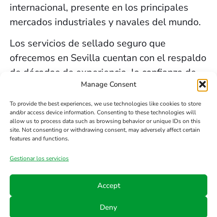
internacional, presente en los principales
mercados industriales y navales del mundo.
Los servicios de sellado seguro que
ofrecemos en Sevilla cuentan con el respaldo
de décadas de experiencia, la confianza de
Manage Consent
nuestros clientes y el compromiso constante
con la innovación y la seguridad.
To provide the best experiences, we use technologies like cookies to store
and/or access device information. Consenting to these technologies will
allow us to process data such as browsing behavior or unique IDs on this
Contacta HTS
site. Not consenting or withdrawing consent, may adversely affect certain
features and functions.
Gestionar los servicios
Teléfono
Email
Síguenos
en
+34
info@hts-
Accept
Linkedin
942
mct.com
Deny
890