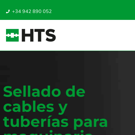
+34 942 890 052
Sellado de
cables y
tuberías para