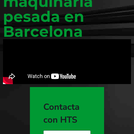
maquinaria
pesada en
Barcelona
Contacta
con HTS