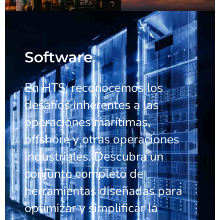
Software
En HTS, reconocemos los
desafíos inherentes a las
operaciones marítimas,
offshore y otras operaciones
industriales. Descubra un
conjunto completo de
herramientas diseñadas para
optimizar y simplificar la