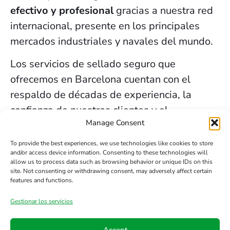
efectivo y profesional
gracias a nuestra red
internacional, presente en los principales
mercados industriales y navales del mundo.
Los servicios de sellado seguro que
ofrecemos en Barcelona cuentan con el
respaldo de décadas de experiencia, la
confianza de nuestros clientes y el
Manage Consent
compromiso constante con la innovación y la
seguridad.
To provide the best experiences, we use technologies like cookies to store
and/or access device information. Consenting to these technologies will
allow us to process data such as browsing behavior or unique IDs on this
Contacta HTS
site. Not consenting or withdrawing consent, may adversely affect certain
features and functions.
Gestionar los servicios
Teléfono
Email
Síguenos
en
Accept