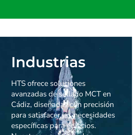
Industrias
HTS ofrece soluciones
avanzadas de sellado MCT en
Cádiz, diseñadas con precisión
para satisfacer las necesidades
específicas para edificios.