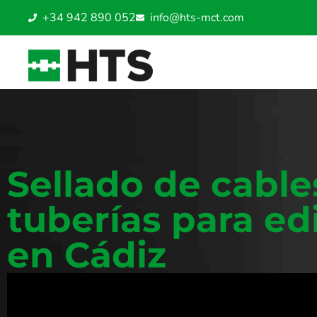
+34 942 890 052
info@hts-mct.com
Sellado de cable
tuberías para edi
en Cádiz