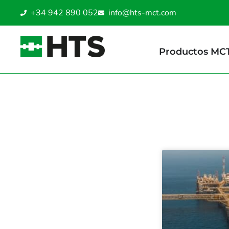
+34 942 890 052
info@hts-mct.com
Productos MC
Casos de éxito