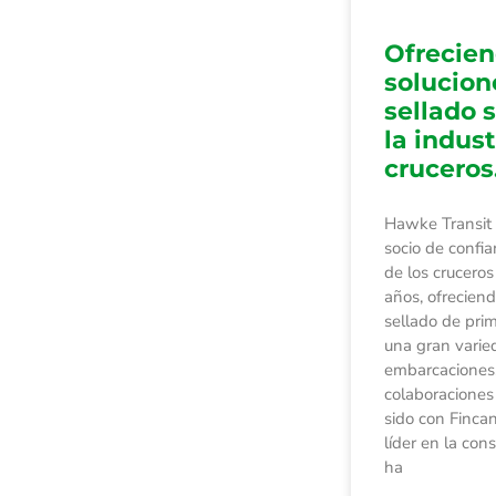
Ofrecie
solucion
sellado 
la indust
cruceros
Hawke Transit
socio de confia
de los crucero
años, ofrecien
sellado de pri
una gran varie
embarcaciones
colaboracione
sido con Fincan
líder en la con
ha