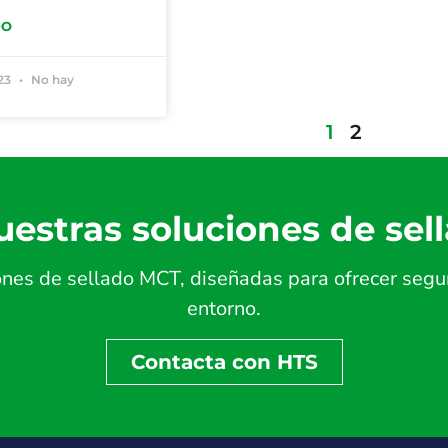
DO
023
No hay
1
2
estras soluciones de sel
es de sellado MCT, diseñadas para ofrecer seguri
entorno.
Contacta con HTS