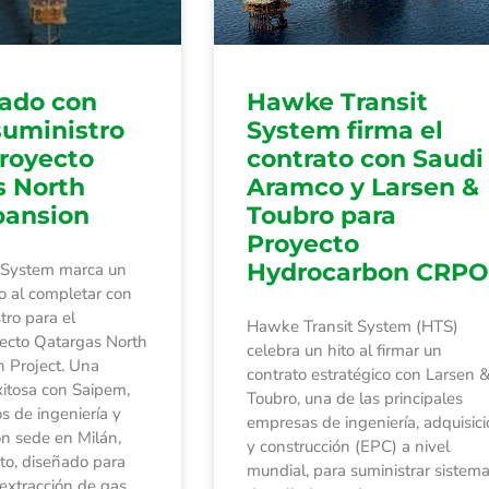
ado con
Hawke Transit
 suministro
System firma el
Proyecto
contrato con Saudi
s North
Aramco y Larsen &
pansion
Toubro para
Proyecto
Hydrocarbon CRPO
 System marca un
ivo al completar con
tro para el
Hawke Transit System (HTS)
ecto Qatargas North
celebra un hito al firmar un
n Project. Una
contrato estratégico con Larsen 
xitosa con Saipem,
Toubro, una de las principales
os de ingeniería y
empresas de ingeniería, adquisic
on sede en Milán,
y construcción (EPC) a nivel
ecto, diseñado para
mundial, para suministrar sistem
 extracción de gas