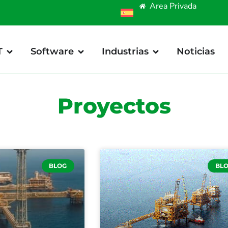
Area Privada
T
Software
Industrias
Noticias
Proyectos
BLOG
BL