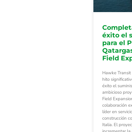
Complet
éxito el
para el 
Qatarga
Field Ex
Hawke Transit
hito significat
éxito el suminis
ambicioso proy
Field Expansio
colaboración e
líder en servici
construcción c
Italia. El proy
incrementar la