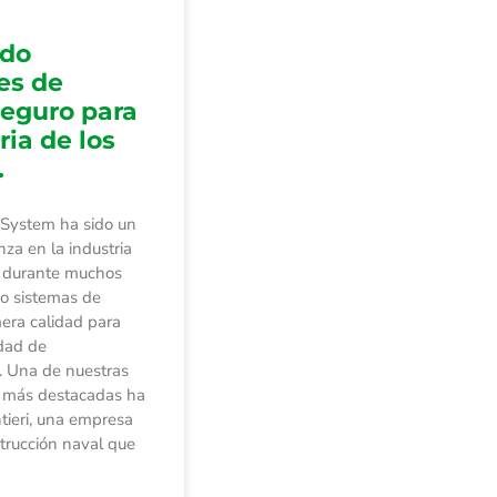
ndo
es de
seguro para
ria de los
.
 System ha sido un
nza en la industria
s durante muchos
do sistemas de
mera calidad para
dad de
. Una de nuestras
s más destacadas ha
tieri, una empresa
strucción naval que